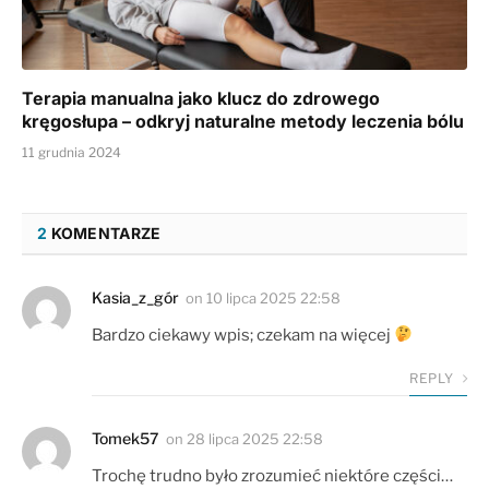
Terapia manualna jako klucz do zdrowego
kręgosłupa – odkryj naturalne metody leczenia bólu
11 grudnia 2024
2
KOMENTARZE
Kasia_z_gór
on
10 lipca 2025 22:58
Bardzo ciekawy wpis; czekam na więcej
REPLY
Tomek57
on
28 lipca 2025 22:58
Trochę trudno było zrozumieć niektóre części…