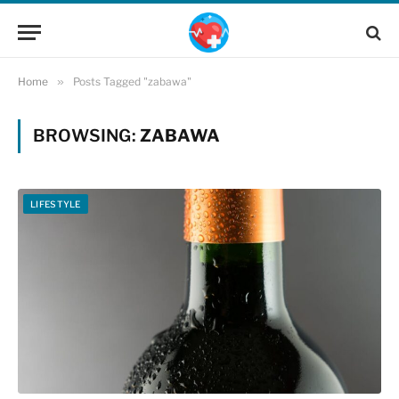
Home
»
Posts Tagged "zabawa"
BROWSING:
ZABAWA
LIFESTYLE