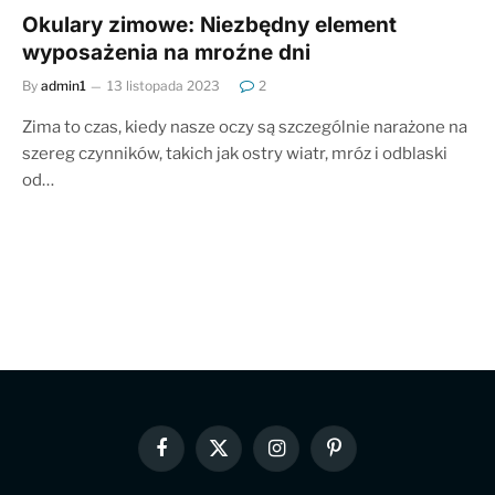
Okulary zimowe: Niezbędny element
wyposażenia na mroźne dni
By
admin1
13 listopada 2023
2
Zima to czas, kiedy nasze oczy są szczególnie narażone na
szereg czynników, takich jak ostry wiatr, mróz i odblaski
od…
Facebook
X
Instagram
Pinterest
(Twitter)