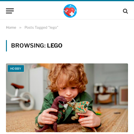
Home
»
Posts Tagged "lego"
BROWSING:
LEGO
HOBBY