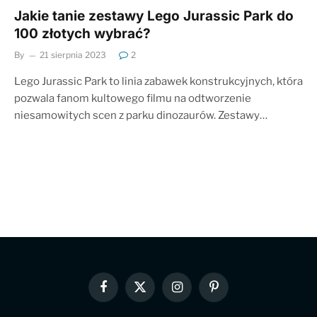
Jakie tanie zestawy Lego Jurassic Park do
100 złotych wybrać?
By
21 sierpnia 2023
2
Lego Jurassic Park to linia zabawek konstrukcyjnych, która
pozwala fanom kultowego filmu na odtworzenie
niesamowitych scen z parku dinozaurów. Zestawy…
Facebook
X
Instagram
Pinterest
(Twitter)