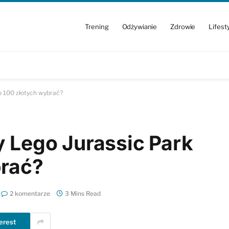
Trening
Odżywianie
Zdrowie
Lifest
o 100 złotych wybrać?
y Lego Jurassic Park
brać?
2 komentarze
3 Mins Read
erest