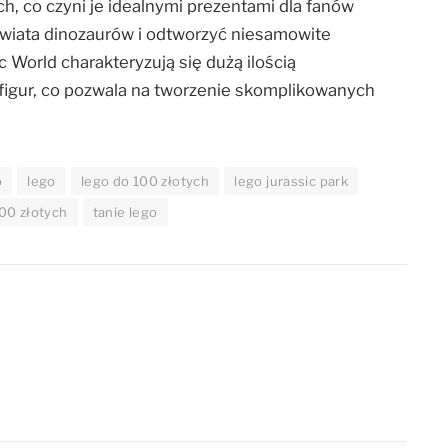
ch, co czyni je idealnymi prezentami dla fanów
 świata dinozaurów i odtworzyć niesamowite
 World charakteryzują się dużą ilością
 figur, co pozwala na tworzenie skomplikowanych
o
lego
lego do 100 złotych
lego jurassic park
100 złotych
tanie lego