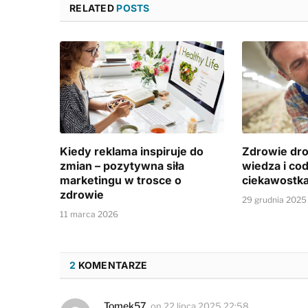
RELATED
POSTS
Kiedy reklama inspiruje do
Zdrowie drob
zmian – pozytywna siła
wiedza i co
marketingu w trosce o
ciekawostk
zdrowie
29 grudnia 2025
11 marca 2026
2
KOMENTARZE
Tomek57
on
22 lipca 2025 22:58