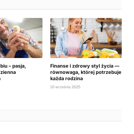
iu – pasja,
Finanse i zdrowy styl życia —
dzienna
równowaga, której potrzebuje
a
każda rodzina
10 września 2025