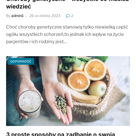
wiedzieć
By
admin1
26 września 2023
2
Choć choroby genetyczne stanowią tylko niewielką część
ogółu wszystkich schorzeń,to jednak ich wpływ na życie
pacjentów i ich rodziny jest…
ODPORNOŚĆ
3 proste sposoby na zadbanie o swoją